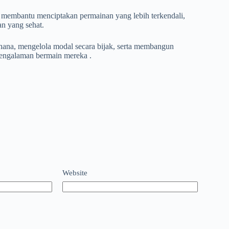
membantu menciptakan permainan yang lebih terkendali,
an yang sehat.
ana, mengelola modal secara bijak, serta membangun
 pengalaman bermain mereka .
Website