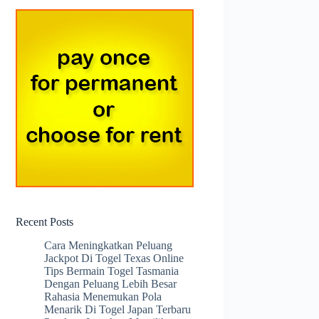
Recent Posts
Cara Meningkatkan Peluang
Jackpot Di Togel Texas Online
Tips Bermain Togel Tasmania
Dengan Peluang Lebih Besar
Rahasia Menemukan Pola
Menarik Di Togel Japan Terbaru