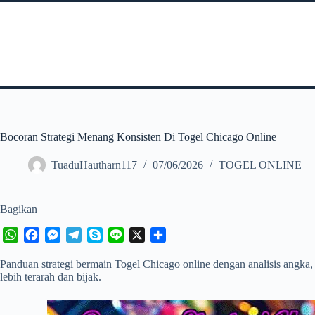
Skip
to
content
Bocoran Strategi Menang Konsisten Di Togel Chicago Online
TuaduHautharn117
07/06/2026
TOGEL ONLINE
Bagikan
W
F
M
T
S
L
X
S
h
a
e
e
k
i
h
Panduan strategi bermain Togel Chicago online dengan analisis angka
a
c
s
l
y
n
a
lebih terarah dan bijak.
t
e
s
e
p
e
r
s
b
e
g
e
e
A
o
n
r