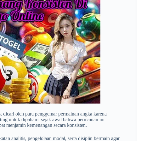
ak dicari oleh para penggemar permainan angka karena
ing untuk dipahami sejak awal bahwa permainan ini
dapat menjamin kemenangan secara konsisten.
n analitis, pengelolaan modal, serta disiplin bermain agar