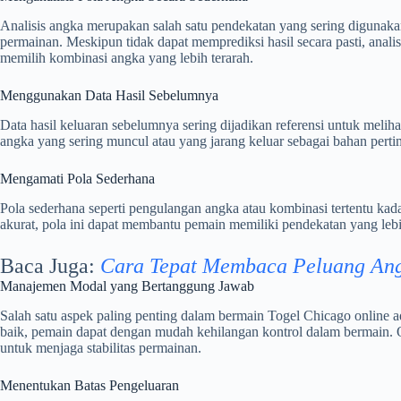
Analisis angka merupakan salah satu pendekatan yang sering diguna
permainan. Meskipun tidak dapat memprediksi hasil secara pasti, an
memilih kombinasi angka yang lebih terarah.
Menggunakan Data Hasil Sebelumnya
Data hasil keluaran sebelumnya sering dijadikan referensi untuk meli
angka yang sering muncul atau yang jarang keluar sebagai bahan per
Mengamati Pola Sederhana
Pola sederhana seperti pengulangan angka atau kombinasi tertentu kada
akurat, pola ini dapat membantu pemain memiliki pendekatan yang lebi
Baca Juga:
Cara Tepat Membaca Peluang Ang
Manajemen Modal yang Bertanggung Jawab
Salah satu aspek paling penting dalam bermain Togel Chicago online
baik, pemain dapat dengan mudah kehilangan kontrol dalam bermain. O
untuk menjaga stabilitas permainan.
Menentukan Batas Pengeluaran