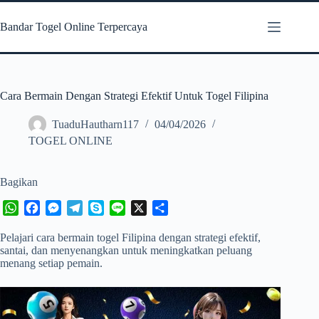
Skip
to
Bandar Togel Online Terpercaya
content
Cara Bermain Dengan Strategi Efektif Untuk Togel Filipina
TuaduHautharn117
04/04/2026
TOGEL ONLINE
Bagikan
W
F
M
T
S
L
X
S
h
a
e
e
k
i
h
Pelajari cara bermain togel Filipina dengan strategi efektif,
a
c
s
l
y
n
a
santai, dan menyenangkan untuk meningkatkan peluang
t
e
s
e
p
e
r
menang setiap pemain.
s
b
e
g
e
e
A
o
n
r
p
o
g
a
p
k
e
m