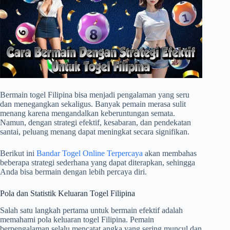
r
Bermain togel Filipina bisa menjadi pengalaman yang seru
dan menegangkan sekaligus. Banyak pemain merasa sulit
menang karena mengandalkan keberuntungan semata.
Namun, dengan strategi efektif, kesabaran, dan pendekatan
santai, peluang menang dapat meningkat secara signifikan.
Berikut ini
Bandar Togel Online Terpercaya
akan membahas
beberapa strategi sederhana yang dapat diterapkan, sehingga
Anda bisa bermain dengan lebih percaya diri.
Pola dan Statistik Keluaran Togel Filipina
Salah satu langkah pertama untuk bermain efektif adalah
memahami pola keluaran togel Filipina. Pemain
berpengalaman selalu mencatat angka yang sering muncul dan