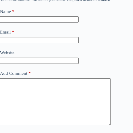
Name
*
Email
*
Website
Add Comment
*