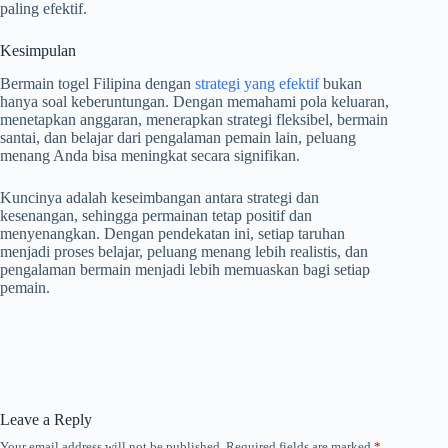
paling efektif.
Kesimpulan
Bermain togel Filipina dengan
strategi yang efektif
bukan
hanya soal keberuntungan. Dengan memahami pola keluaran,
menetapkan anggaran, menerapkan strategi fleksibel, bermain
santai, dan belajar dari pengalaman pemain lain, peluang
menang Anda bisa meningkat secara signifikan.
Kuncinya adalah keseimbangan antara strategi dan
kesenangan, sehingga permainan tetap positif dan
menyenangkan. Dengan pendekatan ini, setiap taruhan
menjadi proses belajar, peluang menang lebih realistis, dan
pengalaman bermain menjadi lebih memuaskan bagi setiap
pemain.
Leave a Reply
Your email address will not be published.
Required fields are marked
*