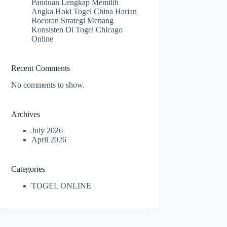
Panduan Lengkap Memilih
Angka Hoki Togel China Harian
Bocoran Strategi Menang
Konsisten Di Togel Chicago
Online
Recent Comments
No comments to show.
Archives
July 2026
April 2026
Categories
TOGEL ONLINE