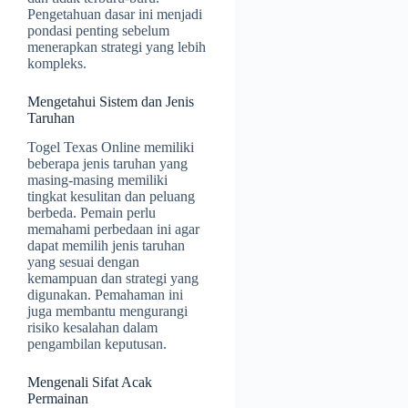
Pengetahuan dasar ini menjadi
pondasi penting sebelum
menerapkan strategi yang lebih
kompleks.
Mengetahui Sistem dan Jenis
Taruhan
Togel Texas Online memiliki
beberapa jenis taruhan yang
masing-masing memiliki
tingkat kesulitan dan peluang
berbeda. Pemain perlu
memahami perbedaan ini agar
dapat memilih jenis taruhan
yang sesuai dengan
kemampuan dan strategi yang
digunakan. Pemahaman ini
juga membantu mengurangi
risiko kesalahan dalam
pengambilan keputusan.
Mengenali Sifat Acak
Permainan