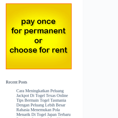
Recent Posts
Cara Meningkatkan Peluang
Jackpot Di Togel Texas Online
Tips Bermain Togel Tasmania
Dengan Peluang Lebih Besar
Rahasia Menemukan Pola
Menarik Di Togel Japan Terbaru