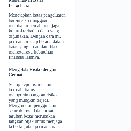
Menentukan Batas
Pengeluaran
Menetapkan batas pengeluaran
harian atau mingguan
membantu pemain menjaga
kontrol terhadap dana yang
digunakan. Dengan cara ini,
permainan tetap berada dalam
batas yang aman dan tidak
mengganggu kebutuhan
finansial lainnya.
Mengelola Risiko dengan
Cermat
Setiap keputusan dalam
bermain harus
mempertimbangkan risiko
yang mungkin terjadi.
Menghindari penggunaan
seluruh modal dalam satu
taruhan besar merupakan
langkah bijak untuk menjaga
keberlanjutan permainan.