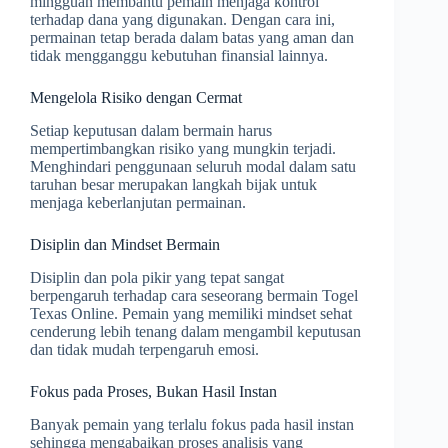
mingguan membantu pemain menjaga kontrol
terhadap dana yang digunakan. Dengan cara ini,
permainan tetap berada dalam batas yang aman dan
tidak mengganggu kebutuhan finansial lainnya.
Mengelola Risiko dengan Cermat
Setiap keputusan dalam bermain harus
mempertimbangkan risiko yang mungkin terjadi.
Menghindari penggunaan seluruh modal dalam satu
taruhan besar merupakan langkah bijak untuk
menjaga keberlanjutan permainan.
Disiplin dan Mindset Bermain
Disiplin dan pola pikir yang tepat sangat
berpengaruh terhadap cara seseorang bermain Togel
Texas Online. Pemain yang memiliki mindset sehat
cenderung lebih tenang dalam mengambil keputusan
dan tidak mudah terpengaruh emosi.
Fokus pada Proses, Bukan Hasil Instan
Banyak pemain yang terlalu fokus pada hasil instan
sehingga mengabaikan proses analisis yang