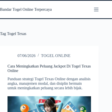
Skip
to
Bandar Togel Online Terpercaya
content
Tag
Togel Texas
07/06/2026
TOGEL ONLINE
Cara Meningkatkan Peluang Jackpot Di Togel Texas
Online
Panduan strategi Togel Texas Online dengan analisis
angka, manajemen modal, dan disiplin bermain
untuk meningkatkan peluang secara lebih bijak.