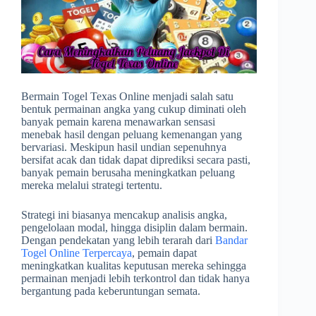
Bermain Togel Texas Online menjadi salah satu
bentuk permainan angka yang cukup diminati oleh
banyak pemain karena menawarkan sensasi
menebak hasil dengan peluang kemenangan yang
bervariasi. Meskipun hasil undian sepenuhnya
bersifat acak dan tidak dapat diprediksi secara pasti,
banyak pemain berusaha meningkatkan peluang
mereka melalui strategi tertentu.
Strategi ini biasanya mencakup analisis angka,
pengelolaan modal, hingga disiplin dalam bermain.
Dengan pendekatan yang lebih terarah dari
Bandar
Togel Online Terpercaya
, pemain dapat
meningkatkan kualitas keputusan mereka sehingga
permainan menjadi lebih terkontrol dan tidak hanya
bergantung pada keberuntungan semata.