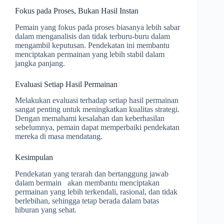
Fokus pada Proses, Bukan Hasil Instan
Pemain yang fokus pada proses biasanya lebih sabar
dalam menganalisis dan tidak terburu-buru dalam
mengambil keputusan. Pendekatan ini membantu
menciptakan permainan yang lebih stabil dalam
jangka panjang.
Evaluasi Setiap Hasil Permainan
Melakukan evaluasi terhadap setiap hasil permainan
sangat penting untuk meningkatkan kualitas strategi.
Dengan memahami kesalahan dan keberhasilan
sebelumnya, pemain dapat memperbaiki pendekatan
mereka di masa mendatang.
Kesimpulan
Pendekatan yang terarah dan bertanggung jawab
dalam bermain akan membantu menciptakan
permainan yang lebih terkendali, rasional, dan tidak
berlebihan, sehingga tetap berada dalam batas
hiburan yang sehat.