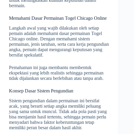
untuk meningkatkan kualitas keputusan dalam
bermain.
Memahami Dasar Permainan Togel Chicago Online
Langkah awal yang wajib dilakukan oleh setiap
pemain adalah memahami dasar permainan Togel
Chicago online. Dengan memahami sistem
permainan, jenis taruhan, serta cara kerja pengundian
angka, pemain dapat mengurangi keputusan yang
bersifat spekulatif.
Pemahaman ini juga membantu membentuk
ekspektasi yang lebih realistis sehingga permainan
tidak dijalankan secara berlebihan atau tanpa arah.
Konsep Dasar Sistem Pengundian
Sistem pengundian dalam permainan ini bersifat
acak, yang berarti setiap angka memiliki peluang
yang sama untuk muncul. Tidak ada pola pasti yang
bisa menjamin hasil tertentu, sehingga pemain perlu
menyadari bahwa faktor keberuntungan tetap
memiliki peran besar dalam hasil akhir.