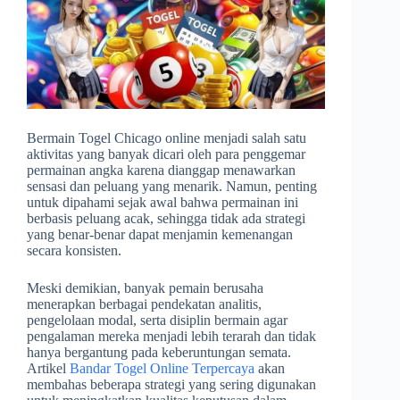
Bermain Togel Chicago online menjadi salah satu
aktivitas yang banyak dicari oleh para penggemar
permainan angka karena dianggap menawarkan
sensasi dan peluang yang menarik. Namun, penting
untuk dipahami sejak awal bahwa permainan ini
berbasis peluang acak, sehingga tidak ada strategi
yang benar-benar dapat menjamin kemenangan
secara konsisten.
Meski demikian, banyak pemain berusaha
menerapkan berbagai pendekatan analitis,
pengelolaan modal, serta disiplin bermain agar
pengalaman mereka menjadi lebih terarah dan tidak
hanya bergantung pada keberuntungan semata.
Artikel
Bandar Togel Online Terpercaya
akan
membahas beberapa strategi yang sering digunakan